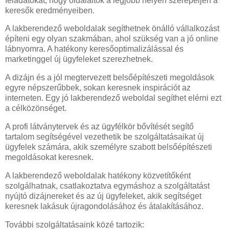
feladatokat, hogy oldalaitok a legjobb helyen szerepeljen a
keresők eredményeiben.
A lakberendező weboldalak segíthetnek önálló vállalkozást
építeni egy olyan szakmában, ahol szükség van a jó online
lábnyomra. A hatékony keresőoptimalizálással és
marketinggel új ügyfeleket szerezhetnek.
A dizájn és a jól megtervezett belsőépítészeti megoldások
egyre népszerűbbek, sokan keresnek inspirációt az
interneten. Egy jó lakberendező weboldal segíthet elérni ezt
a célközönséget.
A profi látványtervek és az ügyfélkör bővítését segítő
tartalom segítségével vezethetik be szolgáltatásaikat új
ügyfelek számára, akik személyre szabott belsőépítészeti
megoldásokat keresnek.
A lakberendező weboldalak hatékony közvetítőként
szolgálhatnak, csatlakoztatva egymáshoz a szolgáltatást
nyújtó dizájnereket és az új ügyfeleket, akik segítséget
keresnek lakásuk újragondolásához és átalakításához.
További szolgáltatásaink közé tartozik: