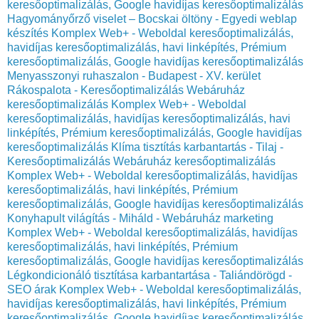
keresőoptimalizálás, Google havidíjas keresőoptimalizálás
Hagyományőrző viselet – Bocskai öltöny - Egyedi weblap
készítés Komplex Web+ - Weboldal keresőoptimalizálás,
havidíjas keresőoptimalizálás, havi linképítés, Prémium
keresőoptimalizálás, Google havidíjas keresőoptimalizálás
Menyasszonyi ruhaszalon - Budapest - XV. kerület
Rákospalota - Keresőoptimalizálás Webáruház
keresőoptimalizálás Komplex Web+ - Weboldal
keresőoptimalizálás, havidíjas keresőoptimalizálás, havi
linképítés, Prémium keresőoptimalizálás, Google havidíjas
keresőoptimalizálás
Klíma tisztítás karbantartás - Tilaj -
Keresőoptimalizálás Webáruház keresőoptimalizálás
Komplex Web+ - Weboldal keresőoptimalizálás, havidíjas
keresőoptimalizálás, havi linképítés, Prémium
keresőoptimalizálás, Google havidíjas keresőoptimalizálás
Konyhapult világítás - Miháld - Webáruház marketing
Komplex Web+ - Weboldal keresőoptimalizálás, havidíjas
keresőoptimalizálás, havi linképítés, Prémium
keresőoptimalizálás, Google havidíjas keresőoptimalizálás
Légkondicionáló tisztítása karbantartása - Taliándörögd -
SEO árak Komplex Web+ - Weboldal keresőoptimalizálás,
havidíjas keresőoptimalizálás, havi linképítés, Prémium
keresőoptimalizálás, Google havidíjas keresőoptimalizálás