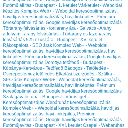
Futómű állítás - Budapest - 1. kerület Várkerület - Weboldal
készítés Komplex Web+ - Weboldal keresőoptimalizálás,
havidíjas keresőoptimalizálás, havi linképítés, Prémium
keresőoptimalizálás, Google havidíjas keresőoptimalizálás
Törtarany felvásárlás - tört arany ára - Galvács - Arany
árfolyam - arany felvásárlás - Törtarany és fazonarany
felvásárlás
925 ezüst ára - Budapest - XV. kerület
Rákospalota - SEO árak Komplex Web+ - Weboldal
keresőoptimalizálás, havidíjas keresőoptimalizálás, havi
linképítés, Prémium keresőoptimalizálás, Google havidíjas
keresőoptimalizálás
Dorottya tetőfedő - Budapest -
Kőbánya-Kertváros - Tetőfedő Bádogos - Tetőfedés -
Cserepeslemez tetőfedés
Eltartási szerződés - Szálka -
SEO árak Komplex Web+ - Weboldal keresőoptimalizálás,
havidíjas keresőoptimalizálás, havi linképítés, Prémium
keresőoptimalizálás, Google havidíjas keresőoptimalizálás
Szalagavató ruha - Budapest - Városliget -
Keresőoptimalizálás Webáruház keresőoptimalizálás
Komplex Web+ - Weboldal keresőoptimalizálás, havidíjas
keresőoptimalizálás, havi linképítés, Prémium
keresőoptimalizálás, Google havidíjas keresőoptimalizálás
Futóműjavítás - Budapest - XXI. kerület Csepel - Webáruház