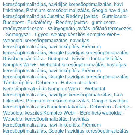
keresőoptimalizálás, havidíjas keresőoptimalizálás, havi
linképítés, Prémium keresőoptimalizálás, Google havidíjas
keresőoptimalizálás
Jusztina Redőny javítás - Gurtnicsere -
Budapest - Budatétény - Redőny javítás - gurtnicsere -
redőnyzsinór csere - szúnyogháló javítás
Időtálló térkövezés
- Somogyszil - Egyedi weblap készítés Komplex Web+ -
Weboldal keresőoptimalizálás, havidíjas
keresőoptimalizálás, havi linképítés, Prémium
keresőoptimalizálás, Google havidíjas keresőoptimalizálás
Búvóhely pár órára - Budapest - Kővár - Honlap felújítás
Komplex Web+ - Weboldal keresőoptimalizálás, havidíjas
keresőoptimalizálás, havi linképítés, Prémium
keresőoptimalizálás, Google havidíjas keresőoptimalizálás
Támfal építés - Debrecen - Hatvan utcai kert -
Keresőoptimalizálás Komplex Web+ - Weboldal
keresőoptimalizálás, havidíjas keresőoptimalizálás, havi
linképítés, Prémium keresőoptimalizálás, Google havidíjas
keresőoptimalizálás
Napelem takarítás - Debrecen - Úrrétje -
Weboldal készítés Komplex Web+ - Bérelhető weboldal -
Weboldal keresőoptimalizálás, havidíjas
keresőoptimalizálás, havi linképítés, Prémium
keresőoptimalizálás, Google havidíjas keresőoptimalizálás