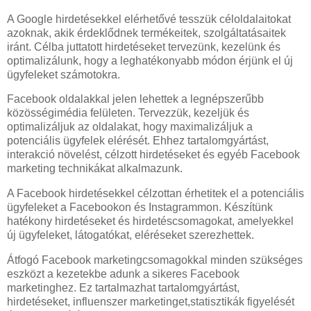
A Google hirdetésekkel elérhetővé tesszük céloldalaitokat
azoknak, akik érdeklődnek termékeitek, szolgáltatásaitek
iránt. Célba juttatott hirdetéseket tervezünk, kezelünk és
optimalizálunk, hogy a leghatékonyabb módon érjünk el új
ügyfeleket számotokra.
Facebook oldalakkal jelen lehettek a legnépszerűbb
közösségimédia felületen. Tervezzük, kezeljük és
optimalizáljuk az oldalakat, hogy maximalizáljuk a
potenciális ügyfelek elérését. Ehhez tartalomgyártást,
interakció növelést, célzott hirdetéseket és egyéb Facebook
marketing technikákat alkalmazunk.
A Facebook hirdetésekkel célzottan érhetitek el a potenciális
ügyfeleket a Facebookon és Instagrammon. Készítünk
hatékony hirdetéseket és hirdetéscsomagokat, amelyekkel
új ügyfeleket, látogatókat, eléréseket szerezhettek.
Átfogó Facebook marketingcsomagokkal minden szükséges
eszközt a kezetekbe adunk a sikeres Facebook
marketinghez. Ez tartalmazhat tartalomgyártást,
hirdetéseket, influenszer marketinget,statisztikák figyelését