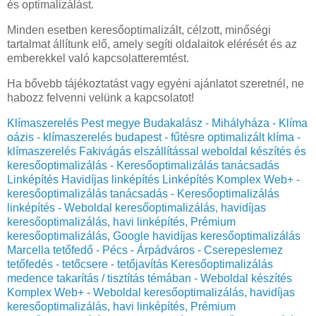
és optimalizálást.
Minden esetben keresőoptimalizált, célzott, minőségi
tartalmat állítunk elő, amely segíti oldalaitok elérését és az
emberekkel való kapcsolatteremtést.
Ha bővebb tájékoztatást vagy egyéni ajánlatot szeretnél, ne
habozz felvenni velünk a kapcsolatot!
Klímaszerelés Pest megye Budakalász - Mihályháza - Klíma
oázis - klímaszerelés budapest - fűtésre optimalizált klíma -
klímaszerelés
Fakivágás elszállítással weboldal készítés és
keresőoptimalizálás - Keresőoptimalizálás tanácsadás
Linképítés Havidíjas linképítés Linképítés Komplex Web+ -
keresőoptimalizálás tanácsadás - Keresőoptimalizálás
linképítés - Weboldal keresőoptimalizálás, havidíjas
keresőoptimalizálás, havi linképítés, Prémium
keresőoptimalizálás, Google havidíjas keresőoptimalizálás
Marcella tetőfedő - Pécs - Árpádváros - Cserepeslemez
tetőfedés - tetőcsere - tetőjavítás
Keresőoptimalizálás
medence takarítás / tisztítás témában - Weboldal készítés
Komplex Web+ - Weboldal keresőoptimalizálás, havidíjas
keresőoptimalizálás, havi linképítés, Prémium