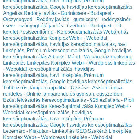
keresőoptimalizálás, havi linképítés, Prémium
keresőoptimalizálás, Google havidíjas keresőoptimalizálás
Angelika Redőny javítás - Gurtnicsere - Budapest -
Orczynegyed - Redőny javítás - gurtnicsere - redőnyzsinór
csere - szúnyogháló javítás
Lézerharc - Budapest - 18.
kerület Pestszentlőrinc - Keresőoptimalizálás Webáruház
keresőoptimalizálás Komplex Web+ - Weboldal
keresőoptimalizálás, havidíjas keresőoptimalizálás, havi
linképítés, Prémium keresőoptimalizálás, Google havidíjas
keresőoptimalizálás
Adipex - Mánd - Webáruház marketing
Linképítés Linképítés Komplex Web+ - Wordpress linképítés
- Weboldal keresőoptimalizálás, havidíjas
keresőoptimalizálás, havi linképítés, Prémium
keresőoptimalizálás, Google havidíjas keresőoptimalizálás
Több izzós, lámpa nappaliba - Újszász - Asztali lámpa
rendelés - Online lámparendelés gyorsan, egyszerűen.
Ezüst felvásárlás keresőoptimalizálás - 925 ezüst ára - Profi
keresőoptimalizálás Keresőoptimalizálás Komplex Web+ -
Weboldal keresőoptimalizálás, havidíjas
keresőoptimalizálás, havi linképítés, Prémium
keresőoptimalizálás, Google havidíjas keresőoptimalizálás
Lézerharc - Kiskutas - Linképítés SEO Szakértő Linképítés
Komplex Web+ - Wordpress linképítés - Weboldal