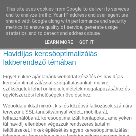
This site uses cookies from Google to deliver its services
SEO Agency
and to analyze traffic. Your IP address and user-agent are
shared with Google along with performance and security
metrics to ensure quality of service, generate usage
statistics, and to detect and address abuse.
▼
LEARN MORE
GOT IT
Wednesday, May 24, 2023
Havidíjas keresőoptimalizálás
lakberendező témában
Figyelmükbe ajánlanánk weboldal készítés és havidíjas
keresőoptimalizálással szolgáltatásunkat, melyre
szükségetek lehet online jelenlétetek megalapozásához és
ügyfélszerzési lehetőségek növeléséhez.
Weboldalunkkal mikró-, kis- és középvállalkozások számára
tervezünk SSL-tanúsítvánnyal védett, mobilbarát,
felhasználóbarát, keresőoptimalizált honlapokat, amelyeken
túl havidíj ellenében végezzük rendszeres tartalmi
feltöltéseket, linkek építését és egyéb keresőoptimalizálási