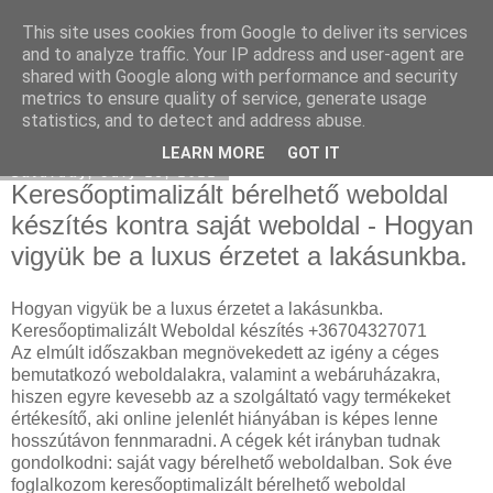
This site uses cookies from Google to deliver its services
SEO Agency
and to analyze traffic. Your IP address and user-agent are
shared with Google along with performance and security
metrics to ensure quality of service, generate usage
statistics, and to detect and address abuse.
▼
LEARN MORE
GOT IT
Saturday, July 23, 2022
Keresőoptimalizált bérelhető weboldal
készítés kontra saját weboldal - Hogyan
vigyük be a luxus érzetet a lakásunkba.
Hogyan vigyük be a luxus érzetet a lakásunkba.
Keresőoptimalizált Weboldal készítés +36704327071
Az elmúlt időszakban megnövekedett az igény a céges
bemutatkozó weboldalakra, valamint a webáruházakra,
hiszen egyre kevesebb az a szolgáltató vagy termékeket
értékesítő, aki online jelenlét hiányában is képes lenne
hosszútávon fennmaradni. A cégek két irányban tudnak
gondolkodni: saját vagy bérelhető weboldalban. Sok éve
foglalkozom keresőoptimalizált bérelhető weboldal