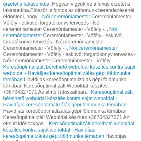
érzetet a lakásunkba.
Hogyan vigyük be a luxus érzetet a
lakásunkba.Először is fontos az otthonunk berendezésénél
eldönteni, hogy...
Női ceremóniamester
Ceremóniamester -
Vőfély - esküvői forgatókönyv tervezés - Női
ceremóniamester Ceremóniamester - Vőfély -...
Női
ceremóniamester
Ceremóniamester - Vőfély - esküvői
forgatókönyv tervezés - Női ceremóniamester
Ceremóniamester - Vőfély -...
Női ceremóniamester
Ceremóniamester - Vőfély - esküvői forgatókönyv tervezés -
Női ceremóniamester Ceremóniamester - Vőfély -...
Keresőoptimalizált bérelhető weboldal készítés kontra saját
weboldal - Havidíjas keresőoptimalizálás gépi földmunka
témában
Havidíjas keresőoptimalizálás gépi földmunka
témában Keresőoptimalizált Weboldal készítés
+36704327071 Az elmúlt időszakban...
Keresőoptimalizált
bérelhető weboldal készítés kontra saját weboldal -
Havidíjas keresőoptimalizálás gépi földmunka témában
Havidíjas keresőoptimalizálás gépi földmunka témában
Keresőoptimalizált Weboldal készítés +36704327071 Az
elmúlt időszakban...
Keresőoptimalizált bérelhető weboldal
készítés kontra saját weboldal - Havidíjas
keresőoptimalizálás gépi földmunka témában
Havidíjas