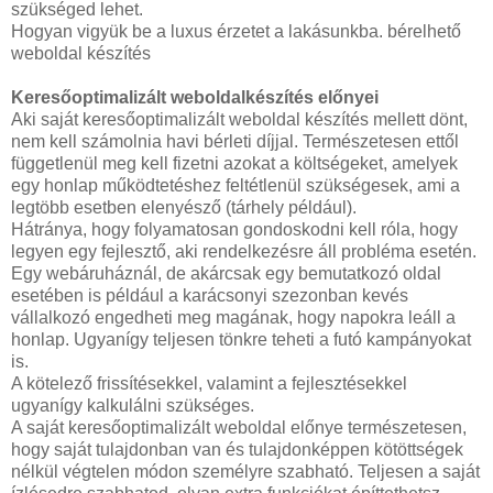
szükséged lehet.
Hogyan vigyük be a luxus érzetet a lakásunkba. bérelhető
weboldal készítés
Keresőoptimalizált weboldalkészítés előnyei
Aki saját keresőoptimalizált weboldal készítés mellett dönt,
nem kell számolnia havi bérleti díjjal. Természetesen ettől
függetlenül meg kell fizetni azokat a költségeket, amelyek
egy honlap működtetéshez feltétlenül szükségesek, ami a
legtöbb esetben elenyésző (tárhely például).
Hátránya, hogy folyamatosan gondoskodni kell róla, hogy
legyen egy fejlesztő, aki rendelkezésre áll probléma esetén.
Egy webáruháznál, de akárcsak egy bemutatkozó oldal
esetében is például a karácsonyi szezonban kevés
vállalkozó engedheti meg magának, hogy napokra leáll a
honlap. Ugyanígy teljesen tönkre teheti a futó kampányokat
is.
A kötelező frissítésekkel, valamint a fejlesztésekkel
ugyanígy kalkulálni szükséges.
A saját keresőoptimalizált weboldal előnye természetesen,
hogy saját tulajdonban van és tulajdonképpen kötöttségek
nélkül végtelen módon személyre szabható. Teljesen a saját