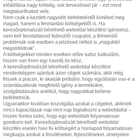
előállítása nagy költség, sok tervezéssel jár – ezt mind
megtakaríthatod vele.
Nem csak a kezdeti nagyobb befektetéstől kíméled meg
magad, hanem a fenntartási költségektől is. Ha
keresőoptimalizált bérelhető weboldal készítést igényelsz,
nem kell fenntartanod fejlesztői csapatot, a felmerülő
problémák sok esetben a jelzésed nélkül is „maguktól
megoldódnak".
A költségekkel minden esetben előre tudsz kalkulálni,
hiszen van fixen egy havidíj és kész.
A keresőoptimalizált bérelhető weboldal készítést
mindenképpen ajánljuk azon cégek számára, akik még
frissek a piacon, ki akarják próbálni, hogy egyáltalán van-e a
számításaiknak megfelelő igény a termékükre,
szolgáltatásukra anélkül, hogy nagyobbat kellene
befektetniük.
Ugyanakkor kiválóan kiszolgálja azokat a cégeket, akiknek
nincs kapacitásuk nap mint nap foglalkozni a weboldallal –
hiszen fontos tudni, hogy egy weboldalt folyamatosan
gondozni kell. Keresőoptimalizált bérelhető weboldal
készítés esetén havi fix költségért a honlapod folyamatosan
megkapja azokat a frissítéseket, fejlesztéseket, amelyekre