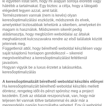
ki egyetlen listát sem, hogy mi alapján sorolja előrébb vagy
hátrébb a tartalmakat. Egy biztos: a célja, hogy a látogató
elégedett legyen azzal, amit talál.
Természetesen vannak (nem is kevés) olyan
keresőoptimalizálási eszközök, módszerek és elvek,
amelyekkel biztosabbak lehetünk a sikerben, amelyeket én
magam is használok. Módszereim sikerét pedig
alátámasztja, hogy megbízóim weboldalai az általuk
meghatározott kulcsszavakra rendre az első találatok között
jelennek meg.
Függetlenül attól, hogy bérelhető weboldal készítésen vagy
saját tulajdonú honlapon gondolkozol – sikereid
megnöveléséhez a keresőoptimalizálást feltétlenül
javaslom.
Hogyan vigyük be a luxus érzetet a lakásunkba.
keresőoptimalizálás
A keresőoptimalizált bérelhető weboldal készítés előnyei
Ha keresőoptimalizált bérelhető weboldal készítés mellett
döntesz, rengeteg időt és pénzt spórolsz meg a project
kezdetén. Ezek az oldalak reszponzívak, van, hogy már
teljesen fel vannak töltve tartalommal és akár már a
megrendelés napján használatba veheted. Egy új weboldal