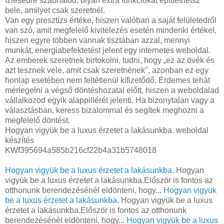
ízlésedre szabhatod, olyan extra funkciókat építtethetsz
bele, amilyet csak szeretnél.
Van egy presztízs értéke, hiszen valóban a saját felületedről
van szó, amit megfelelő kivitelezés esetén mindenki értékel,
hiszen egyre többen vannak tisztában azzal, mennyi
munkát, energiabefektetést jelent egy internetes weboldal.
Az emberek szeretnek birtokolni, tudni, hogy „ez az övék és
azt tesznek vele, amit csak szeretnének", azonban ez egy
honlap esetében nem feltétlenül kifizetődő. Érdemes tehát
mérlegelni a végső döntéshozatal előtt, hiszen a weboldalad
vállalkozod egyik alappillérét jelenti. Ha bizonytalan vagy a
választásban, keress bizalommal és segítek meghozni a
megfelelő döntést.
Hogyan vigyük be a luxus érzetet a lakásunkba. weboldal
készítés
KWf395694a585b216cf22b4a31b5748018
Hogyan vigyük be a luxus érzetet a lakásunkba.
Hogyan
vigyük be a luxus érzetet a lakásunkba.Először is fontos az
otthonunk berendezésénél eldönteni, hogy...
Hogyan vigyük
be a luxus érzetet a lakásunkba.
Hogyan vigyük be a luxus
érzetet a lakásunkba.Először is fontos az otthonunk
berendezésénél eldönteni, hogy...
Hogyan vigyük be a luxus