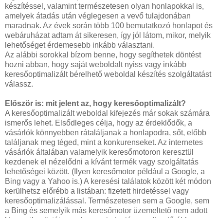
készítéssel, valamint természetesen olyan honlapokkal is,
amelyek átadás után véglegesen a vevő tulajdonában
maradnak. Az évek során több 100 bemutatkozó honlapot és
webáruházat adtam át sikeresen, így jól látom, mikor, melyik
lehetőséget érdemesebb inkább választani.
Az alábbi sorokkal bízom benne, hogy segíthetek döntést
hozni abban, hogy saját weboldalt nyiss vagy inkább
keresőoptimalizált bérelhető weboldal készítés szolgáltatást
válassz.
Először is: mit jelent az, hogy keresőoptimalizált?
A keresőoptimalizált weboldal kifejezés már sokak számára
ismerős lehet. Elsődleges célja, hogy az érdeklődők, a
vásárlók könnyebben rátaláljanak a honlapodra, sőt, előbb
találjanak meg téged, mint a konkurenseket. Az internetes
vásárlók általában valamelyik keresőmotoron keresztül
kezdenek el nézelődni a kívánt termék vagy szolgáltatás
lehetőségei között. (Ilyen keresőmotor például a Google, a
Bing vagy a Yahoo is.) A keresési találatok között két módon
kerülhetsz előrébb a listában: fizetett hirdetéssel vagy
keresőoptimalizálással. Természetesen sem a Google, sem
a Bing és semelyik más keresőmotor üzemeltető nem adott