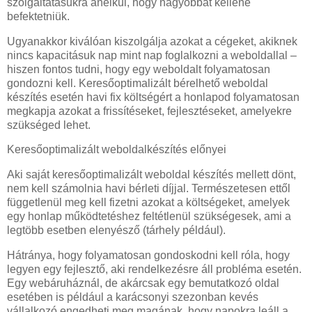
szolgáltatásukra anélkül, hogy nagyobbat kellene
befektetniük.
Ugyanakkor kiválóan kiszolgálja azokat a cégeket, akiknek
nincs kapacitásuk nap mint nap foglalkozni a weboldallal –
hiszen fontos tudni, hogy egy weboldalt folyamatosan
gondozni kell. Keresőoptimalizált bérelhető weboldal
készítés esetén havi fix költségért a honlapod folyamatosan
megkapja azokat a frissítéseket, fejlesztéseket, amelyekre
szükséged lehet.
Keresőoptimalizált weboldalkészítés előnyei
Aki saját keresőoptimalizált weboldal készítés mellett dönt,
nem kell számolnia havi bérleti díjjal. Természetesen ettől
függetlenül meg kell fizetni azokat a költségeket, amelyek
egy honlap működtetéshez feltétlenül szükségesek, ami a
legtöbb esetben elenyésző (tárhely például).
Hátránya, hogy folyamatosan gondoskodni kell róla, hogy
legyen egy fejlesztő, aki rendelkezésre áll probléma esetén.
Egy webáruháznál, de akárcsak egy bemutatkozó oldal
esetében is például a karácsonyi szezonban kevés
vállalkozó engedheti meg magának, hogy napokra leáll a