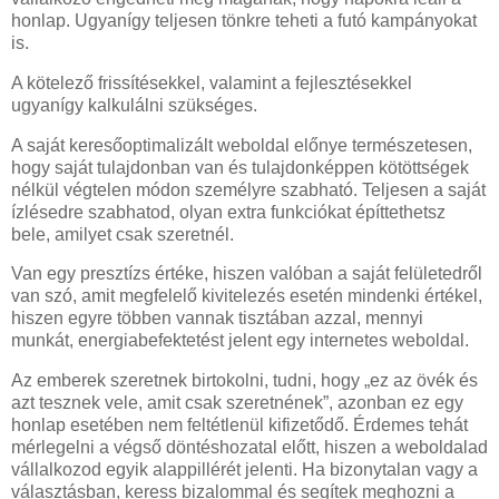
honlap. Ugyanígy teljesen tönkre teheti a futó kampányokat
is.
A kötelező frissítésekkel, valamint a fejlesztésekkel
ugyanígy kalkulálni szükséges.
A saját keresőoptimalizált weboldal előnye természetesen,
hogy saját tulajdonban van és tulajdonképpen kötöttségek
nélkül végtelen módon személyre szabható. Teljesen a saját
ízlésedre szabhatod, olyan extra funkciókat építtethetsz
bele, amilyet csak szeretnél.
Van egy presztízs értéke, hiszen valóban a saját felületedről
van szó, amit megfelelő kivitelezés esetén mindenki értékel,
hiszen egyre többen vannak tisztában azzal, mennyi
munkát, energiabefektetést jelent egy internetes weboldal.
Az emberek szeretnek birtokolni, tudni, hogy „ez az övék és
azt tesznek vele, amit csak szeretnének”, azonban ez egy
honlap esetében nem feltétlenül kifizetődő. Érdemes tehát
mérlegelni a végső döntéshozatal előtt, hiszen a weboldalad
vállalkozod egyik alappillérét jelenti. Ha bizonytalan vagy a
választásban, keress bizalommal és segítek meghozni a