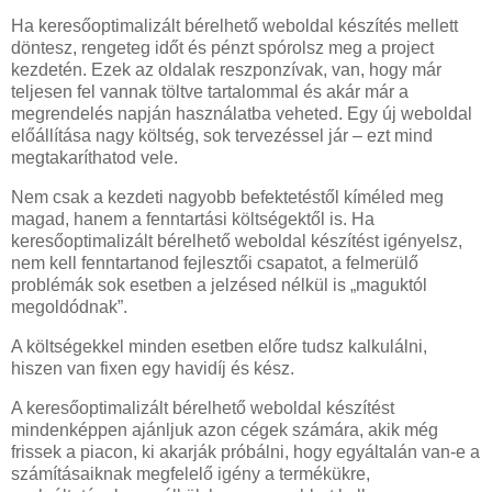
Ha keresőoptimalizált bérelhető weboldal készítés mellett
döntesz, rengeteg időt és pénzt spórolsz meg a project
kezdetén. Ezek az oldalak reszponzívak, van, hogy már
teljesen fel vannak töltve tartalommal és akár már a
megrendelés napján használatba veheted. Egy új weboldal
előállítása nagy költség, sok tervezéssel jár – ezt mind
megtakaríthatod vele.
Nem csak a kezdeti nagyobb befektetéstől kíméled meg
magad, hanem a fenntartási költségektől is. Ha
keresőoptimalizált bérelhető weboldal készítést igényelsz,
nem kell fenntartanod fejlesztői csapatot, a felmerülő
problémák sok esetben a jelzésed nélkül is „maguktól
megoldódnak”.
A költségekkel minden esetben előre tudsz kalkulálni,
hiszen van fixen egy havidíj és kész.
A keresőoptimalizált bérelhető weboldal készítést
mindenképpen ajánljuk azon cégek számára, akik még
frissek a piacon, ki akarják próbálni, hogy egyáltalán van-e a
számításaiknak megfelelő igény a termékükre,