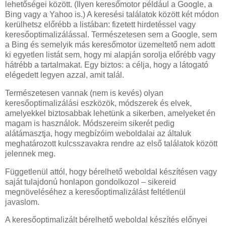
lehetőségei között. (Ilyen keresőmotor például a Google, a
Bing vagy a Yahoo is.) A keresési találatok között két módon
kerülhetsz előrébb a listában: fizetett hirdetéssel vagy
keresőoptimalizálással. Természetesen sem a Google, sem
a Bing és semelyik más keresőmotor üzemeltető nem adott
ki egyetlen listát sem, hogy mi alapján sorolja előrébb vagy
hátrébb a tartalmakat. Egy biztos: a célja, hogy a látogató
elégedett legyen azzal, amit talál.
Természetesen vannak (nem is kevés) olyan
keresőoptimalizálási eszközök, módszerek és elvek,
amelyekkel biztosabbak lehetünk a sikerben, amelyeket én
magam is használok. Módszereim sikerét pedig
alátámasztja, hogy megbízóim weboldalai az általuk
meghatározott kulcsszavakra rendre az első találatok között
jelennek meg.
Függetlenül attól, hogy bérelhető weboldal készítésen vagy
saját tulajdonú honlapon gondolkozol – sikereid
megnöveléséhez a keresőoptimalizálást feltétlenül
javaslom.
A keresőoptimalizált bérelhető weboldal készítés előnyei