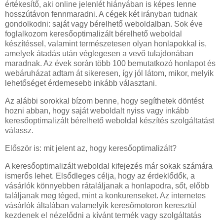
értékesítő, aki online jelenlét hiányában is képes lenne
hosszútávon fennmaradni. A cégek két irányban tudnak
gondolkodni: saját vagy bérelhető weboldalban. Sok éve
foglalkozom keresőoptimalizált bérelhető weboldal
készítéssel, valamint természetesen olyan honlapokkal is,
amelyek átadás után véglegesen a vevő tulajdonában
maradnak. Az évek során több 100 bemutatkozó honlapot és
webáruházat adtam át sikeresen, így jól látom, mikor, melyik
lehetőséget érdemesebb inkább választani.
Az alábbi sorokkal bízom benne, hogy segíthetek döntést
hozni abban, hogy saját weboldalt nyiss vagy inkább
keresőoptimalizált bérelhető weboldal készítés szolgáltatást
válassz.
Először is: mit jelent az, hogy keresőoptimalizált?
A keresőoptimalizált weboldal kifejezés már sokak számára
ismerős lehet. Elsődleges célja, hogy az érdeklődők, a
vásárlók könnyebben rátaláljanak a honlapodra, sőt, előbb
találjanak meg téged, mint a konkurenseket. Az internetes
vásárlók általában valamelyik keresőmotoron keresztül
kezdenek el nézelődni a kívánt termék vagy szolgáltatás