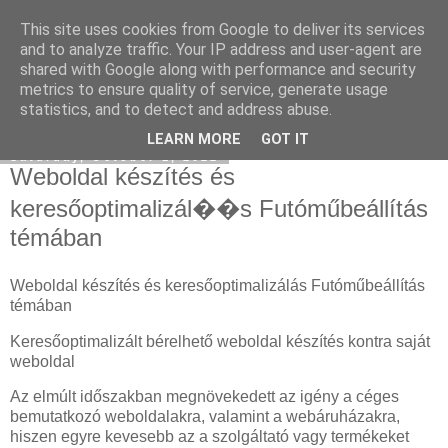
This site uses cookies from Google to deliver its services
SEO Agency
and to analyze traffic. Your IP address and user-agent are
shared with Google along with performance and security
metrics to ensure quality of service, generate usage
statistics, and to detect and address abuse.
▼
LEARN MORE
GOT IT
Saturday, October 1, 2022
Weboldal készítés és
keresőoptimalizál��s Futóműbeállítás
témában
Weboldal készítés és keresőoptimalizálás Futóműbeállítás
témában
Keresőoptimalizált bérelhető weboldal készítés kontra saját
weboldal
Az elmúlt időszakban megnövekedett az igény a céges
bemutatkozó weboldalakra, valamint a webáruházakra,
hiszen egyre kevesebb az a szolgáltató vagy termékeket