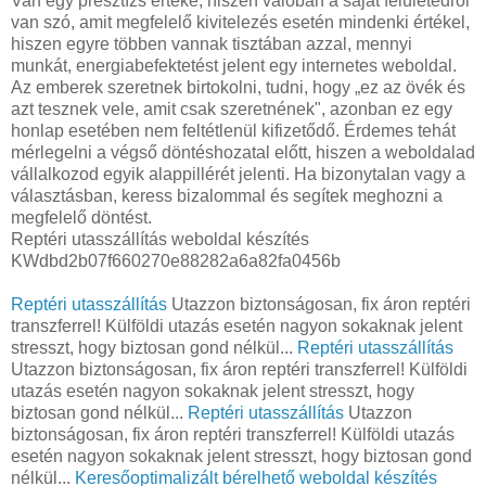
Van egy presztízs értéke, hiszen valóban a saját felületedről
van szó, amit megfelelő kivitelezés esetén mindenki értékel,
hiszen egyre többen vannak tisztában azzal, mennyi
munkát, energiabefektetést jelent egy internetes weboldal.
Az emberek szeretnek birtokolni, tudni, hogy „ez az övék és
azt tesznek vele, amit csak szeretnének", azonban ez egy
honlap esetében nem feltétlenül kifizetődő. Érdemes tehát
mérlegelni a végső döntéshozatal előtt, hiszen a weboldalad
vállalkozod egyik alappillérét jelenti. Ha bizonytalan vagy a
választásban, keress bizalommal és segítek meghozni a
megfelelő döntést.
Reptéri utasszállítás weboldal készítés
KWdbd2b07f660270e88282a6a82fa0456b
Reptéri utasszállítás
Utazzon biztonságosan, fix áron reptéri
transzferrel! Külföldi utazás esetén nagyon sokaknak jelent
stresszt, hogy biztosan gond nélkül...
Reptéri utasszállítás
Utazzon biztonságosan, fix áron reptéri transzferrel! Külföldi
utazás esetén nagyon sokaknak jelent stresszt, hogy
biztosan gond nélkül...
Reptéri utasszállítás
Utazzon
biztonságosan, fix áron reptéri transzferrel! Külföldi utazás
esetén nagyon sokaknak jelent stresszt, hogy biztosan gond
nélkül...
Keresőoptimalizált bérelhető weboldal készítés