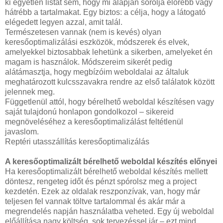
ki egyetlen listát sem, hogy mi alapján sorolja előrébb vagy
hátrébb a tartalmakat. Egy biztos: a célja, hogy a látogató
elégedett legyen azzal, amit talál.
Természetesen vannak (nem is kevés) olyan
keresőoptimalizálási eszközök, módszerek és elvek,
amelyekkel biztosabbak lehetünk a sikerben, amelyeket én
magam is használok. Módszereim sikerét pedig
alátámasztja, hogy megbízóim weboldalai az általuk
meghatározott kulcsszavakra rendre az első találatok között
jelennek meg.
Függetlenül attól, hogy bérelhető weboldal készítésen vagy
saját tulajdonú honlapon gondolkozol – sikereid
megnöveléséhez a keresőoptimalizálást feltétlenül
javaslom.
Reptéri utasszállítás keresőoptimalizálás
A keresőoptimalizált bérelhető weboldal készítés előnyei
Ha keresőoptimalizált bérelhető weboldal készítés mellett
döntesz, rengeteg időt és pénzt spórolsz meg a project
kezdetén. Ezek az oldalak reszponzívak, van, hogy már
teljesen fel vannak töltve tartalommal és akár már a
megrendelés napján használatba veheted. Egy új weboldal
előállítása nagy költség, sok tervezéssel jár – ezt mind