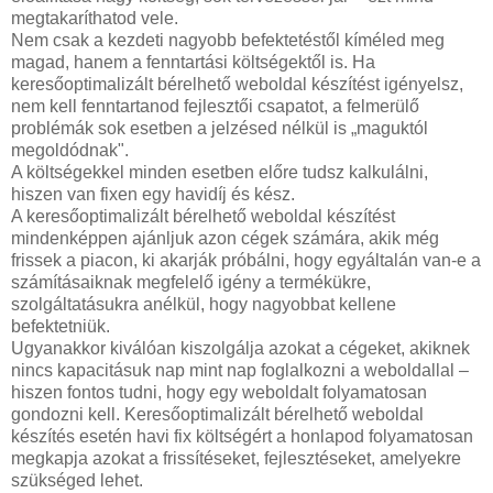
megtakaríthatod vele.
Nem csak a kezdeti nagyobb befektetéstől kíméled meg
magad, hanem a fenntartási költségektől is. Ha
keresőoptimalizált bérelhető weboldal készítést igényelsz,
nem kell fenntartanod fejlesztői csapatot, a felmerülő
problémák sok esetben a jelzésed nélkül is „maguktól
megoldódnak".
A költségekkel minden esetben előre tudsz kalkulálni,
hiszen van fixen egy havidíj és kész.
A keresőoptimalizált bérelhető weboldal készítést
mindenképpen ajánljuk azon cégek számára, akik még
frissek a piacon, ki akarják próbálni, hogy egyáltalán van-e a
számításaiknak megfelelő igény a termékükre,
szolgáltatásukra anélkül, hogy nagyobbat kellene
befektetniük.
Ugyanakkor kiválóan kiszolgálja azokat a cégeket, akiknek
nincs kapacitásuk nap mint nap foglalkozni a weboldallal –
hiszen fontos tudni, hogy egy weboldalt folyamatosan
gondozni kell. Keresőoptimalizált bérelhető weboldal
készítés esetén havi fix költségért a honlapod folyamatosan
megkapja azokat a frissítéseket, fejlesztéseket, amelyekre
szükséged lehet.