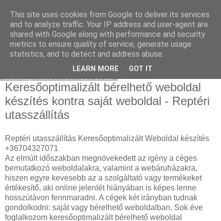
This site uses cookies from Google to deliver its services
SEO Agency
and to analyze traffic. Your IP address and user-agent are
shared with Google along with performance and security
metrics to ensure quality of service, generate usage
statistics, and to detect and address abuse.
▼
LEARN MORE
GOT IT
Sunday, November 13, 2022
Keresőoptimalizált bérelhető weboldal
készítés kontra saját weboldal - Reptéri
utasszállítás
Reptéri utasszállítás Keresőoptimalizált Weboldal készítés
+36704327071
Az elmúlt időszakban megnövekedett az igény a céges
bemutatkozó weboldalakra, valamint a webáruházakra,
hiszen egyre kevesebb az a szolgáltató vagy termékeket
értékesítő, aki online jelenlét hiányában is képes lenne
hosszútávon fennmaradni. A cégek két irányban tudnak
gondolkodni: saját vagy bérelhető weboldalban. Sok éve
foglalkozom keresőoptimalizált bérelhető weboldal