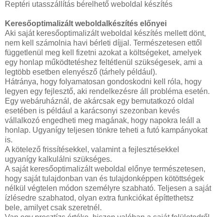
Reptéri utasszállítás bérelhető weboldal készítés
Keresőoptimalizált weboldalkészítés előnyei
Aki saját keresőoptimalizált weboldal készítés mellett dönt,
nem kell számolnia havi bérleti díjjal. Természetesen ettől
függetlenül meg kell fizetni azokat a költségeket, amelyek
egy honlap működtetéshez feltétlenül szükségesek, ami a
legtöbb esetben elenyésző (tárhely például).
Hátránya, hogy folyamatosan gondoskodni kell róla, hogy
legyen egy fejlesztő, aki rendelkezésre áll probléma esetén.
Egy webáruháznál, de akárcsak egy bemutatkozó oldal
esetében is például a karácsonyi szezonban kevés
vállalkozó engedheti meg magának, hogy napokra leáll a
honlap. Ugyanígy teljesen tönkre teheti a futó kampányokat
is.
A kötelező frissítésekkel, valamint a fejlesztésekkel
ugyanígy kalkulálni szükséges.
A saját keresőoptimalizált weboldal előnye természetesen,
hogy saját tulajdonban van és tulajdonképpen kötöttségek
nélkül végtelen módon személyre szabható. Teljesen a saját
ízlésedre szabhatod, olyan extra funkciókat építtethetsz
bele, amilyet csak szeretnél.