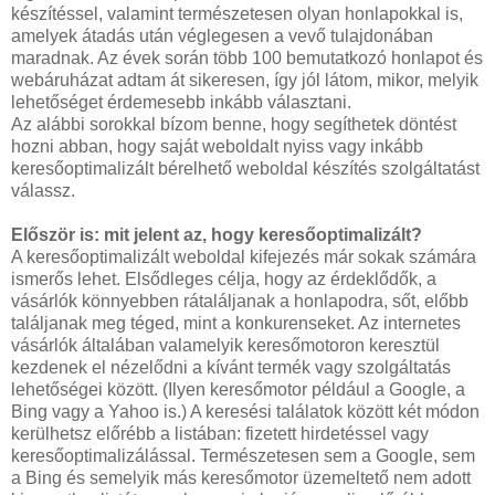
készítéssel, valamint természetesen olyan honlapokkal is,
amelyek átadás után véglegesen a vevő tulajdonában
maradnak. Az évek során több 100 bemutatkozó honlapot és
webáruházat adtam át sikeresen, így jól látom, mikor, melyik
lehetőséget érdemesebb inkább választani.
Az alábbi sorokkal bízom benne, hogy segíthetek döntést
hozni abban, hogy saját weboldalt nyiss vagy inkább
keresőoptimalizált bérelhető weboldal készítés szolgáltatást
válassz.
Először is: mit jelent az, hogy keresőoptimalizált?
A keresőoptimalizált weboldal kifejezés már sokak számára
ismerős lehet. Elsődleges célja, hogy az érdeklődők, a
vásárlók könnyebben rátaláljanak a honlapodra, sőt, előbb
találjanak meg téged, mint a konkurenseket. Az internetes
vásárlók általában valamelyik keresőmotoron keresztül
kezdenek el nézelődni a kívánt termék vagy szolgáltatás
lehetőségei között. (Ilyen keresőmotor például a Google, a
Bing vagy a Yahoo is.) A keresési találatok között két módon
kerülhetsz előrébb a listában: fizetett hirdetéssel vagy
keresőoptimalizálással. Természetesen sem a Google, sem
a Bing és semelyik más keresőmotor üzemeltető nem adott