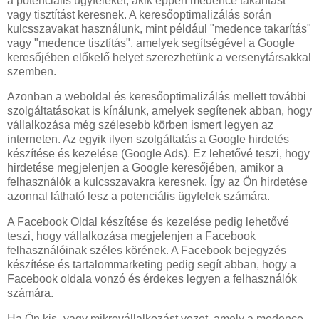
a potenciális ügyfeleket, akik éppen medence takarítást
vagy tisztítást keresnek. A keresőoptimalizálás során
kulcsszavakat használunk, mint például "medence takarítás"
vagy "medence tisztítás", amelyek segítségével a Google
keresőjében előkelő helyet szerezhetünk a versenytársakkal
szemben.
Azonban a weboldal és keresőoptimalizálás mellett további
szolgáltatásokat is kínálunk, amelyek segítenek abban, hogy
vállalkozása még szélesebb körben ismert legyen az
interneten. Az egyik ilyen szolgáltatás a Google hirdetés
készítése és kezelése (Google Ads). Ez lehetővé teszi, hogy
hirdetése megjelenjen a Google keresőjében, amikor a
felhasználók a kulcsszavakra keresnek. Így az Ön hirdetése
azonnal látható lesz a potenciális ügyfelek számára.
A Facebook Oldal készítése és kezelése pedig lehetővé
teszi, hogy vállalkozása megjelenjen a Facebook
felhasználóinak széles körének. A Facebook bejegyzés
készítése és tartalommarketing pedig segít abban, hogy a
Facebook oldala vonzó és érdekes legyen a felhasználók
számára.
Ha Ön kis- vagy mikrovállalkozást vezet, amely a medence