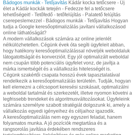
Bádogos munkák - Tetőjavítás
Kádár kocka tetőcsere - Új
élet a Kádár kockák tetején - Fedezze fel a tetőcsere
lehetőségeit! - Tetőfedő - tetőfelújítás - Palatető felújítás
cserepeslemezzel - Bádogos munkák - Tetőjavítás Hogyan
tudja a Google keresőoptimalizálás javítani vállalkozásod
online láthatóságát?
A modern vállalkozások számára az online jelenlét
nélkülözhetetlen. Cégünk évek óta segíti ügyfeleit abban,
hogy hatékony keresőoptimalizálással növeljék weboldaluk
látogatottságát és konverzióit. Egy jól optimalizált weboldal
nem csupán több potenciális ügyfelet vonz, de javítja a
márka ismertségét és a vállalkozás hitelességét is.
Cégünk szakértői csapata hosszú évek tapasztalatával
rendelkezik a keresőoptimalizálás területén. Tudják, hogyan
kell elemezni a célcsoport keresési szokásait, optimalizálni
a weboldal tartalmát és szerkezetét, illetve nyomon követni a
legfrissebb trendeket és algoritmusváltozásokat. Ügyfeleink
számára személyre szabott stratégiát dolgozunk ki, amely a
vállalkozás egyedi igényeihez és céljaihoz igazodik.
A keresőoptimalizálás nem egy egyszeri feladat, hanem
folyamatos munka. A jó pozíciók megtartása és a
rangsorolás javítása érdekében rendszeres