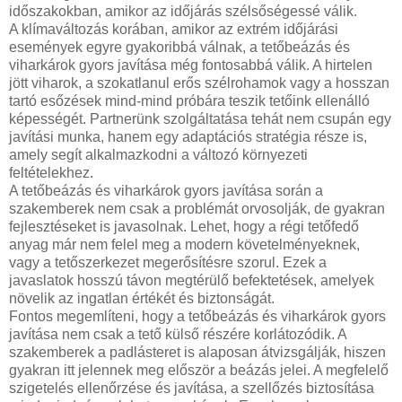
időszakokban, amikor az időjárás szélsőségessé válik.
A klímaváltozás korában, amikor az extrém időjárási
események egyre gyakoribbá válnak, a tetőbeázás és
viharkárok gyors javítása még fontosabbá válik. A hirtelen
jött viharok, a szokatlanul erős szélrohamok vagy a hosszan
tartó esőzések mind-mind próbára teszik tetőink ellenálló
képességét. Partnerünk szolgáltatása tehát nem csupán egy
javítási munka, hanem egy adaptációs stratégia része is,
amely segít alkalmazkodni a változó környezeti
feltételekhez.
A tetőbeázás és viharkárok gyors javítása során a
szakemberek nem csak a problémát orvosolják, de gyakran
fejlesztéseket is javasolnak. Lehet, hogy a régi tetőfedő
anyag már nem felel meg a modern követelményeknek,
vagy a tetőszerkezet megerősítésre szorul. Ezek a
javaslatok hosszú távon megtérülő befektetések, amelyek
növelik az ingatlan értékét és biztonságát.
Fontos megemlíteni, hogy a tetőbeázás és viharkárok gyors
javítása nem csak a tető külső részére korlátozódik. A
szakemberek a padlásteret is alaposan átvizsgálják, hiszen
gyakran itt jelennek meg először a beázás jelei. A megfelelő
szigetelés ellenőrzése és javítása, a szellőzés biztosítása