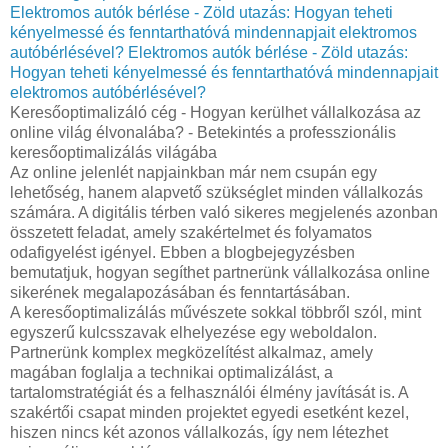
Elektromos autók bérlése - Zöld utazás: Hogyan teheti
kényelmessé és fenntarthatóvá mindennapjait elektromos
autóbérlésével?
Elektromos autók bérlése - Zöld utazás:
Hogyan teheti kényelmessé és fenntarthatóvá mindennapjait
elektromos autóbérlésével?
Keresőoptimalizáló cég - Hogyan kerülhet vállalkozása az
online világ élvonalába? - Betekintés a professzionális
keresőoptimalizálás világába
Az online jelenlét napjainkban már nem csupán egy
lehetőség, hanem alapvető szükséglet minden vállalkozás
számára. A digitális térben való sikeres megjelenés azonban
összetett feladat, amely szakértelmet és folyamatos
odafigyelést igényel. Ebben a blogbejegyzésben
bemutatjuk, hogyan segíthet partnerünk vállalkozása online
sikerének megalapozásában és fenntartásában.
A keresőoptimalizálás művészete sokkal többről szól, mint
egyszerű kulcsszavak elhelyezése egy weboldalon.
Partnerünk komplex megközelítést alkalmaz, amely
magában foglalja a technikai optimalizálást, a
tartalomstratégiát és a felhasználói élmény javítását is. A
szakértői csapat minden projektet egyedi esetként kezel,
hiszen nincs két azonos vállalkozás, így nem létezhet