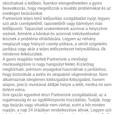
okozhatnak a tetőben. Ilyenkor elengedhetetlen a gyors
beavatkozás, hogy megelőzzük a további problémákat és az
esetleges beázásokat.
Partnerünk teljes körű tetőjavítási szolgáltatást nyújt, legyen
szó akár cseréptetőről, lapostetőről vagy bármilyen más
tetőtípusról. Tapasztalt szakembereik azonnal a helyszínre
sietnek, felmérik a károkat és azonnali intézkedéseket
tesznek a probléma elhárítására. Legyen az néhány
meglazult vagy hiányzó cserép pótlása, a sérült szigetelés
javítása vagy akár a teljes tetőszerkezet helyreállítása, ők
mindenre felkészültek.
A gyors reagálás mellett Partnerünk a minőségi
munkavégzésre is nagy hangsúlyt fektet. Kizárólag
megbízható, prémium anyagokat használnak a javításhoz,
hogy biztosítsák a tartós és strapabíró végeredményt. Nem
alkalmaznak ideiglenes toldozgatást-foltozgatást, hanem
alapos, precíz munkával állítják helyre a tetőt, mintha mi sem
történt volna.
Ami igazán egyedivé teszi Partnerünk szolgáltatását, az a
rugalmasság és az ügyfélközpontú hozzáállás. Tudják, hogy
egy beázás vagy viharkár nem várhat, ezért a hét minden
napján, a nap 24 órájában rendelkezésre állnak. Legyen szó