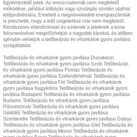
figyelmeztető jelek. Az ereszcsatornák nem megfelelő
működése, például túlfolyás vagy szivárgás szintén utalhat
tetőproblémára. Emellett a megnövekedett energiaszámlák
is jelezhetik, hogy a tető szigetelése már nem megfelelő.
Rendszeres ellenőrzéssel és ezeknek a jeleknek a korai
felismerésével megelőzhetjük a nagyobb károkat, és időben
igénybe vehetjük a tetőbeázás és viharkárok gyors javítása
szolgáltatást.
Tetőbeázás és viharkárok gyors javítása Dunakeszi
Tetőbeázás és viharkárok gyors javítása Szob Tetőbeázás
és viharkárok gyors javítása Pomáz Tetőbeázás és
viharkárok gyors javítása Székesfehérvár Tetőbeázás és
viharkárok gyors javítása Fót Tetőbeázás és viharkárok
gyors javítása Nagykőrös Tetőbeázás és viharkárok gyors
javítása Budapest Tetőbeázás és viharkárok gyors javítása
Budaörs Tetőbeázás és viharkárok gyors javítása
Pilisvörösvár Tetőbeázás és viharkárok gyors javítása
Gödöllő Tetőbeázás és viharkárok gyors javítása
Szentendre Tetőbeázás és viharkárok gyors javítása Dabas
Tetőbeázás és viharkárok gyors javítása Göd Tetőbeázás és
viharkárok gyors javítása Monor Tetőbeázás és viharkárok