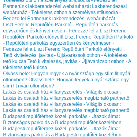
Tökéletes otthon a személyes stílusodra - Fedezd fel
Partnerünk lakberendezési webáruházát
Lakberendezési
webáruház - Tökéletes otthon a személyes stílusodra -
Fedezd fel Partnerünk lakberendezési webáruházát
Liszt Ferenc Repülőtéri Parkoló - Repülőtéri parkolás
egyszerűen és kényelmesen - Fedezze fel a Liszt Ferenc
Repülőtéri Parkoló előnyeit!
Liszt Ferenc Repülőtéri Parkoló
- Repülőtéri parkolás egyszerűen és kényelmesen -
Fedezze fel a Liszt Ferenc Repülőtéri Parkoló előnyeit!
Tető kivitelezés, javítás - Újjávarázsolt otthon - A tökéletes
tető kulcsa
Tető kivitelezés, javítás - Újjávarázsolt otthon - A
tökéletes tető kulcsa
Olvass bele: Hogyan legyek a nyár sztárja egy slim fit nyári
öltönyben?
Olvass bele: Hogyan legyek a nyár sztárja egy
slim fit nyári öltönyben?
Lakás és családi ház villanyszerelés - Világíts okosan:
Lakás és családi ház villanyszerelés megbízható partnertől
Lakás és családi ház villanyszerelés - Világíts okosan:
Lakás és családi ház villanyszerelés megbízható partnertől
Budapesti repülőtérhez közeli parkolás - Utazók álma:
Biztonságos parkolás a Budapesti repülőtér közelében
Budapesti repülőtérhez közeli parkolás - Utazók álma:
Biztonságos parkolás a Budapesti repülőtér közelében