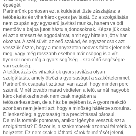
épségét.
Partnerünk pontosan ezt a küldetést tűzte zászlajára: a
tetőbeázás és viharkárok gyors javítását. Ez a szolgáltatás
nem csupán egy egyszerű javítási munka, hanem valódi
mentőöv a bajba jutott háztulajdonosoknak. Képzeljük csak
el azt a stresszt és aggodalmat, amit egy hirtelen jött vihar
okozhat. A szél süvít, az eső szakad, és egyszer csak azt
vesszük észre, hogy a mennyezeten nedves foltok jelennek
meg, vagy még rosszabb esetben már csöpög is a víz.
Ilyenkor nem elég a gyors segítség – szakértő segítségre
van szükség.
A tetőbeázás és viharkárok gyors javítása olyan
szolgáltatás, amely ötvözi a gyorsaságot a szakértelemmel.
Partnerünk csapata tisztában van azzal, hogy minden perc
számít. Minél tovább marad védtelen a tető, annál nagyobb
károk keletkezhetnek nem csak magában a
tetőszerkezetben, de a ház belsejében is. A gyors reakció
azonban nem jelenti azt, hogy a minőség háttérbe szorulna.
Ellenkezőleg: a gyorsaság itt a precizitással párosul.
De mi is történik pontosan, amikor igénybe vesszük ezt a
szolgáltatást? Először is, a szakemberek azonnal felmérik a
helyzetet. Ez nem csak a látható károk felmérését jelenti,