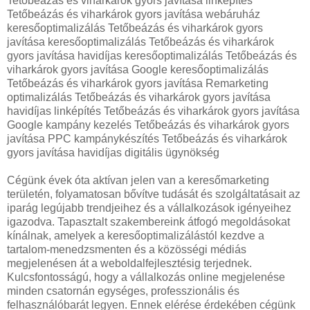
Tetőbeázás és viharkárok gyors javítása linképítés
Tetőbeázás és viharkárok gyors javítása webáruház
keresőoptimalizálás Tetőbeázás és viharkárok gyors
javítása keresőoptimalizálás Tetőbeázás és viharkárok
gyors javítása havidíjas keresőoptimalizálás Tetőbeázás és
viharkárok gyors javítása Google keresőoptimalizálás
Tetőbeázás és viharkárok gyors javítása Remarketing
optimalizálás Tetőbeázás és viharkárok gyors javítása
havidíjas linképítés Tetőbeázás és viharkárok gyors javítása
Google kampány kezelés Tetőbeázás és viharkárok gyors
javítása PPC kampánykészítés Tetőbeázás és viharkárok
gyors javítása havidíjas digitális ügynökség
Cégünk évek óta aktívan jelen van a keresőmarketing
területén, folyamatosan bővítve tudását és szolgáltatásait az
iparág legújabb trendjeihez és a vállalkozások igényeihez
igazodva. Tapasztalt szakembereink átfogó megoldásokat
kínálnak, amelyek a keresőoptimalizálástól kezdve a
tartalom-menedzsmenten és a közösségi médiás
megjelenésen át a weboldalfejlesztésig terjednek.
Kulcsfontosságú, hogy a vállalkozás online megjelenése
minden csatornán egységes, professzionális és
felhasználóbarát legyen. Ennek elérése érdekében cégünk