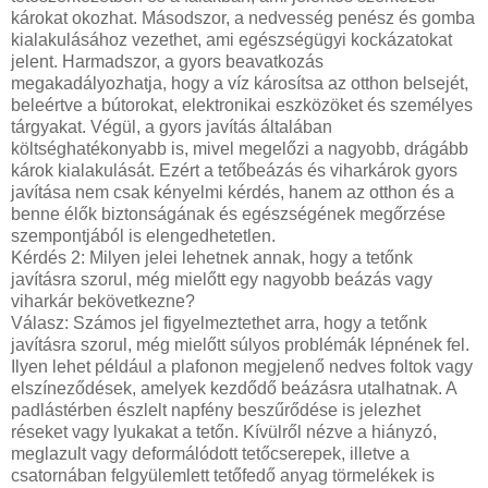
károkat okozhat. Másodszor, a nedvesség penész és gomba
kialakulásához vezethet, ami egészségügyi kockázatokat
jelent. Harmadszor, a gyors beavatkozás
megakadályozhatja, hogy a víz károsítsa az otthon belsejét,
beleértve a bútorokat, elektronikai eszközöket és személyes
tárgyakat. Végül, a gyors javítás általában
költséghatékonyabb is, mivel megelőzi a nagyobb, drágább
károk kialakulását. Ezért a tetőbeázás és viharkárok gyors
javítása nem csak kényelmi kérdés, hanem az otthon és a
benne élők biztonságának és egészségének megőrzése
szempontjából is elengedhetetlen.
Kérdés 2: Milyen jelei lehetnek annak, hogy a tetőnk
javításra szorul, még mielőtt egy nagyobb beázás vagy
viharkár bekövetkezne?
Válasz: Számos jel figyelmeztethet arra, hogy a tetőnk
javításra szorul, még mielőtt súlyos problémák lépnének fel.
Ilyen lehet például a plafonon megjelenő nedves foltok vagy
elszíneződések, amelyek kezdődő beázásra utalhatnak. A
padlástérben észlelt napfény beszűrődése is jelezhet
réseket vagy lyukakat a tetőn. Kívülről nézve a hiányzó,
meglazult vagy deformálódott tetőcserepek, illetve a
csatornában felgyülemlett tetőfedő anyag törmelékek is