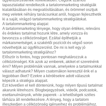
ügyfélszerzésének növelésében. Cégünk számos
tapasztalattal rendelkezik a tartalommarketing stratégiák
kialakításában és megvalósításában, és örömmel osztjuk
meg veletek néhány tanácsunkat arról, hogyan fejleszthetik
ki a saját, virágzó tartalommarketing stratégiátokat.
A tartalommarketing alapjai:
A tartalommarketing lényege, hogy olyan értékes, releváns
és érdekes tartalmat hozunk létre, amely vonzza és
bevonzza a célközönséget. Ezáltal építhetjük a
márkaismertséget, a szakértői pozíciót és végső soron
növelhetjük az ügyfélszerzést. De mi is kell egy jó
tartalommarketing stratégiához?
Először is fontos, hogy pontosan meghatározzuk a
célközönséget. Kik azok az emberek, akiket el szeretnénk
érni? Milyen problémáik vannak, amelyekre a tartalmunkkal
választ adhatunk? Milyen csatornákon keresztül érik el a
legjobban őket? Ezekre a kérdésekre adott válaszok
képezik a stratégia alapjait.
Ezt követően el kell döntenünk, hogy milyen típusú tartalmat
akarunk létrehozni. Blogbejegyzések, videók, podcastok,
esettanulmányok, white paperek - a lehetőségek széles
tárháza áll rendelkezésre. A lényeg, hogy a tartalom
illeszkedjen a célközönség igényeihez és problémáihoz.