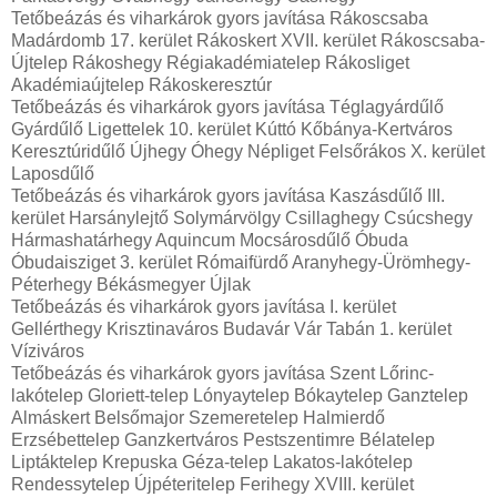
Tetőbeázás és viharkárok gyors javítása Rákoscsaba
Madárdomb 17. kerület Rákoskert XVII. kerület Rákoscsaba-
Újtelep Rákoshegy Régiakadémiatelep Rákosliget
Akadémiaújtelep Rákoskeresztúr
Tetőbeázás és viharkárok gyors javítása Téglagyárdűlő
Gyárdűlő Ligettelek 10. kerület Kúttó Kőbánya-Kertváros
Keresztúridűlő Újhegy Óhegy Népliget Felsőrákos X. kerület
Laposdűlő
Tetőbeázás és viharkárok gyors javítása Kaszásdűlő III.
kerület Harsánylejtő Solymárvölgy Csillaghegy Csúcshegy
Hármashatárhegy Aquincum Mocsárosdűlő Óbuda
Óbudaisziget 3. kerület Rómaifürdő Aranyhegy-Ürömhegy-
Péterhegy Békásmegyer Újlak
Tetőbeázás és viharkárok gyors javítása I. kerület
Gellérthegy Krisztinaváros Budavár Vár Tabán 1. kerület
Víziváros
Tetőbeázás és viharkárok gyors javítása Szent Lőrinc-
lakótelep Gloriett-telep Lónyaytelep Bókaytelep Ganztelep
Almáskert Belsőmajor Szemeretelep Halmierdő
Erzsébettelep Ganzkertváros Pestszentimre Bélatelep
Liptáktelep Krepuska Géza-telep Lakatos-lakótelep
Rendessytelep Újpéteritelep Ferihegy XVIII. kerület