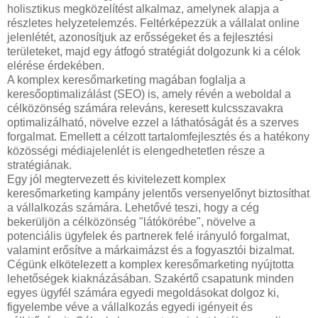
holisztikus megközelítést alkalmaz, amelynek alapja a
részletes helyzetelemzés. Feltérképezzük a vállalat online
jelenlétét, azonosítjuk az erősségeket és a fejlesztési
területeket, majd egy átfogó stratégiát dolgozunk ki a célok
elérése érdekében.
A komplex keresőmarketing magában foglalja a
keresőoptimalizálást (SEO) is, amely révén a weboldal a
célközönség számára releváns, keresett kulcsszavakra
optimalizálható, növelve ezzel a láthatóságát és a szerves
forgalmat. Emellett a célzott tartalomfejlesztés és a hatékony
közösségi médiajelenlét is elengedhetetlen része a
stratégiának.
Egy jól megtervezett és kivitelezett komplex
keresőmarketing kampány jelentős versenyelőnyt biztosíthat
a vállalkozás számára. Lehetővé teszi, hogy a cég
bekerüljön a célközönség "látókörébe", növelve a
potenciális ügyfelek és partnerek felé irányuló forgalmat,
valamint erősítve a márkaimázst és a fogyasztói bizalmat.
Cégünk elkötelezett a komplex keresőmarketing nyújtotta
lehetőségek kiaknázásában. Szakértő csapatunk minden
egyes ügyfél számára egyedi megoldásokat dolgoz ki,
figyelembe véve a vállalkozás egyedi igényeit és