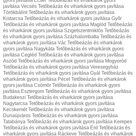
gyors javítása Ecser Tetőbeázás és viharkárok gyors
javítása Vecsés Tetőbeázás és viharkárok gyors javítása
Törökbálint Tetőbeázás és viharkárok gyors javítása
Kistarcsa Tetőbeázás és viharkárok gyors javítása Győr
Tetőbeázás és viharkárok gyors javítása Maglód Tetőbeázás
és viharkárok gyors javítása Szigetszentmiklós Tetőbeázás
és viharkárok gyors javítása Százhalombatta Tetőbeázás és
viharkárok gyors javítása Vác Tetőbeázás és viharkárok
gyors javítása Nagykáta Tetőbeázás és viharkárok gyors
javítása Cegléd Tetőbeázás és viharkárok gyors javítása
Aszód Tetőbeázás és viharkárok gyors javítása Mogyoród
Tetőbeázás és viharkárok gyors javítása Veresegyház
Tetőbeázás és viharkárok gyors javítása Gyál Tetőbeázás és
viharkárok gyors javítása Pécel Tetőbeázás és viharkárok
gyors javítása Csömör Tetőbeázás és viharkárok gyors
javítása Esztergom Tetőbeázás és viharkárok gyors javítása
Budakeszi Tetőbeázás és viharkárok gyors javítása
Nagytarcsa Tetőbeázás és viharkárok gyors javítása
Kecskemét Tetőbeázás és viharkárok gyors javítása
Dunaújváros Tetőbeázás és viharkárok gyors javítása
Tatabánya Tetőbeázás és viharkárok gyors javítása Kerepes
Tetőbeázás és viharkárok gyors javítása Érd Tetőbeázás és
viharkárok gyors javítása Ráckeve Tetőbeázás és viharkárok