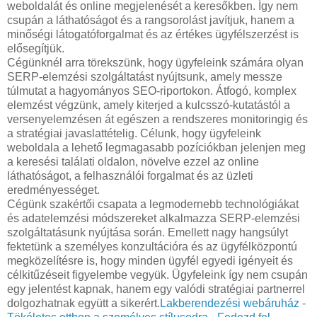
weboldalát és online megjelenését a keresőkben. Így nem
csupán a láthatóságot és a rangsorolást javítjuk, hanem a
minőségi látogatóforgalmat és az értékes ügyfélszerzést is
elősegítjük.
Cégünknél arra törekszünk, hogy ügyfeleink számára olyan
SERP-elemzési szolgáltatást nyújtsunk, amely messze
túlmutat a hagyományos SEO-riportokon. Átfogó, komplex
elemzést végzünk, amely kiterjed a kulcsszó-kutatástól a
versenyelemzésen át egészen a rendszeres monitoringig és
a stratégiai javaslattételig. Célunk, hogy ügyfeleink
weboldala a lehető legmagasabb pozíciókban jelenjen meg
a keresési találati oldalon, növelve ezzel az online
láthatóságot, a felhasználói forgalmat és az üzleti
eredményességet.
Cégünk szakértői csapata a legmodernebb technológiákat
és adatelemzési módszereket alkalmazza SERP-elemzési
szolgáltatásunk nyújtása során. Emellett nagy hangsúlyt
fektetünk a személyes konzultációra és az ügyfélközpontú
megközelítésre is, hogy minden ügyfél egyedi igényeit és
célkitűzéseit figyelembe vegyük. Ügyfeleink így nem csupán
egy jelentést kapnak, hanem egy valódi stratégiai partnerrel
dolgozhatnak együtt a sikerért.
Lakberendezési webáruház -