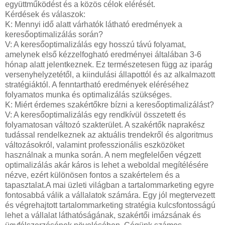
együttműködést és a közös célok elérését.
Kérdések és válaszok:
K: Mennyi idő alatt várhatók látható eredmények a
keresőoptimalizálás során?
V: A keresőoptimalizálás egy hosszú távú folyamat,
amelynek első kézzelfogható eredményei általában 3-6
hónap alatt jelentkeznek. Ez természetesen függ az iparág
versenyhelyzetétől, a kiindulási állapottól és az alkalmazott
stratégiáktól. A fenntartható eredmények eléréséhez
folyamatos munka és optimalizálás szükséges.
K: Miért érdemes szakértőkre bízni a keresőoptimalizálást?
V: A keresőoptimalizálás egy rendkívül összetett és
folyamatosan változó szakterület. A szakértők naprakész
tudással rendelkeznek az aktuális trendekről és algoritmus
változásokról, valamint professzionális eszközöket
használnak a munka során. A nem megfelelően végzett
optimalizálás akár káros is lehet a weboldal megítélésére
nézve, ezért különösen fontos a szakértelem és a
tapasztalat.A mai üzleti világban a tartalommarketing egyre
fontosabbá válik a vállalatok számára. Egy jól megtervezett
és végrehajtott tartalommarketing stratégia kulcsfontosságú
lehet a vállalat láthatóságának, szakértői imázsának és