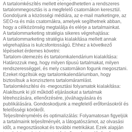
A tartalomkészítés mellett elengedhetetlen a rendszeres
tartalommegosztás is a megfelelő csatornákon keresztül.
Gondoljunk a közösségi médiára, az e-mail marketingre, az
SEO-ra és más csatornákra, amelyek segíthetnek abban,
hogy a célközönség megtalálja és elérje a tartalmainkat.
A tartalommarketing stratégia sikeres végrehajtása:
A tartalommarketing stratégia kialakítása mellett annak
végrehajtása is kulcsfontosságú. Ehhez a következő
lépéseket érdemes követni:
Tartalom-ütemezés és tartalomkalendárium kialakítása:
Határozzuk meg, hogy milyen típusú tartalmakat, milyen
rendszerességgel, és mely csatornákon fogunk megosztani.
Ezeket rögzítsük egy tartalomkalendáriumban, hogy
biztosítsuk a konzisztens tartalomáramlást.
Tartalomkészítési és -megosztási folyamatok kialakítása:
Alakítsunk ki jól működő eljárásokat a tartalmak
létrehozására, ellenőrzésére, jóváhagyására és
publikálására. Gondoskodjunk a megfelelő erőforrásokról és
felelősségi körökről.
Teljesítménymérés és optimalizálás: Folyamatosan figyeljük
a tartalmaink teljesítményét, a látogatószámot, az olvasási
időt, a megosztásokat és további metrikákat. Ezek alapján