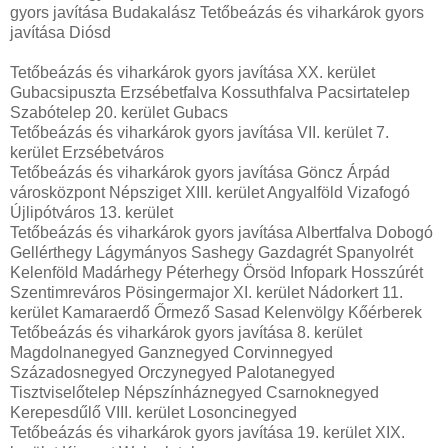
gyors javítása Budakalász Tetőbeázás és viharkárok gyors
javítása Diósd
Tetőbeázás és viharkárok gyors javítása XX. kerület
Gubacsipuszta Erzsébetfalva Kossuthfalva Pacsirtatelep
Szabótelep 20. kerület Gubacs
Tetőbeázás és viharkárok gyors javítása VII. kerület 7.
kerület Erzsébetváros
Tetőbeázás és viharkárok gyors javítása Göncz Árpád
városközpont Népsziget XIII. kerület Angyalföld Vizafogó
Újlipótváros 13. kerület
Tetőbeázás és viharkárok gyors javítása Albertfalva Dobogó
Gellérthegy Lágymányos Sashegy Gazdagrét Spanyolrét
Kelenföld Madárhegy Péterhegy Örsöd Infopark Hosszúrét
Szentimreváros Pösingermajor XI. kerület Nádorkert 11.
kerület Kamaraerdő Őrmező Sasad Kelenvölgy Kőérberek
Tetőbeázás és viharkárok gyors javítása 8. kerület
Magdolnanegyed Ganznegyed Corvinnegyed
Századosnegyed Orczynegyed Palotanegyed
Tisztviselőtelep Népszínháznegyed Csarnoknegyed
Kerepesdűlő VIII. kerület Losoncinegyed
Tetőbeázás és viharkárok gyors javítása 19. kerület XIX.