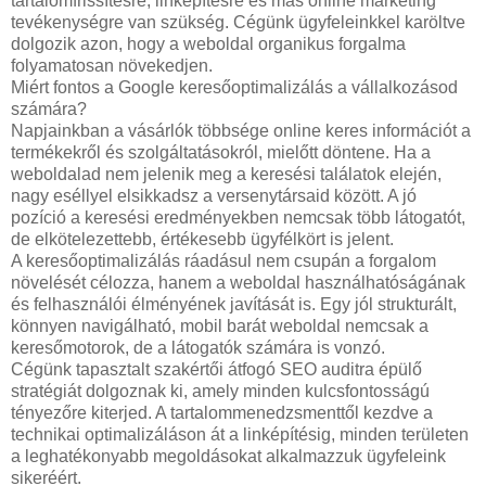
tartalomfrissítésre, linképítésre és más online marketing
tevékenységre van szükség. Cégünk ügyfeleinkkel karöltve
dolgozik azon, hogy a weboldal organikus forgalma
folyamatosan növekedjen.
Miért fontos a Google keresőoptimalizálás a vállalkozásod
számára?
Napjainkban a vásárlók többsége online keres információt a
termékekről és szolgáltatásokról, mielőtt döntene. Ha a
weboldalad nem jelenik meg a keresési találatok elején,
nagy eséllyel elsikkadsz a versenytársaid között. A jó
pozíció a keresési eredményekben nemcsak több látogatót,
de elkötelezettebb, értékesebb ügyfélkört is jelent.
A keresőoptimalizálás ráadásul nem csupán a forgalom
növelését célozza, hanem a weboldal használhatóságának
és felhasználói élményének javítását is. Egy jól strukturált,
könnyen navigálható, mobil barát weboldal nemcsak a
keresőmotorok, de a látogatók számára is vonzó.
Cégünk tapasztalt szakértői átfogó SEO auditra épülő
stratégiát dolgoznak ki, amely minden kulcsfontosságú
tényezőre kiterjed. A tartalommenedzsmenttől kezdve a
technikai optimalizáláson át a linképítésig, minden területen
a leghatékonyabb megoldásokat alkalmazzuk ügyfeleink
sikeréért.