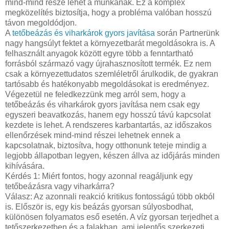
mind-mind része lehet a munkának. Ez a komplex
megközelítés biztosítja, hogy a probléma valóban hosszú
távon megoldódjon.
A
tetőbeázás és viharkárok gyors javítása
során Partnerünk
nagy hangsúlyt fektet a környezetbarát megoldásokra is. A
felhasznált anyagok között egyre több a fenntartható
forrásból származó vagy újrahasznosított termék. Ez nem
csak a környezettudatos szemléletről árulkodik, de gyakran
tartósabb és hatékonyabb megoldásokat is eredményez.
Végezetül ne feledkezzünk meg arról sem, hogy a
tetőbeázás és viharkárok gyors javítása nem csak egy
egyszeri beavatkozás, hanem egy hosszú távú kapcsolat
kezdete is lehet. A rendszeres karbantartás, az időszakos
ellenőrzések mind-mind részei lehetnek ennek a
kapcsolatnak, biztosítva, hogy otthonunk teteje mindig a
legjobb állapotban legyen, készen állva az időjárás minden
kihívására.
Kérdés 1: Miért fontos, hogy azonnal reagáljunk egy
tetőbeázásra vagy viharkárra?
Válasz: Az azonnali reakció kritikus fontosságú több okból
is. Először is, egy kis beázás gyorsan súlyosbodhat,
különösen folyamatos eső esetén. A víz gyorsan terjedhet a
tetőszerkezetben és a falakban, ami jelentős szerkezeti