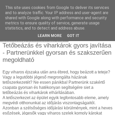
This site uses cookies from Google to deliver its services
SEO Agency
and to analyze traffic. Your IP address and user-agent are
shared with Google along with performance and security
metrics to ensure quality of service, generate usage
statistics, and to detect and address abuse.
▼
LEARN MORE
GOT IT
Wednesday, December 11, 2024
Tetőbeázás és viharkárok gyors javítása
- Partnerünkkel gyorsan és szakszerűen
megoldható
Egy viharos éjszaka után arra ébred, hogy beázott a teteje?
Vagy a legutóbbi jégeső megrongálta házának
tetőszerkezetét? Ne essen pánikba! Partnerünk szakértő
csapata gyorsan és hatékonyan segítségére siet a
tetőbeázás és viharkárok elhárításában.
A tetőszerkezet az épület egyik legfontosabb eleme, amely
megvédi otthonunkat az időjárás viszontagságaitól.
Azonban a szélsőséges időjárási körülmények, mint a heves
esőzések, jégesők vagy viharos szelek komoly károkat