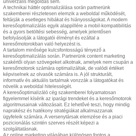
univerzális megoldás sem.
A technikai háttér optimalizálása során partnerünk
szakemberei részletesen elemzik a weboldal működését,
feltárják a esetleges hibákat és hiányosságokat. A modern
keresőoptimalizálás egyik alappillére a mobil-kompatibilitás
és a gyors betöltési sebesség, amelyek jelentősen
befolyásolják a látogatói élményt és ezáltal a
keresőmotorokban való helyezést is.
A tartalom minősége kulcsfontosságú tényező a
keresőoptimalizálás során. Partnerünk content marketing
szakértői olyan szövegeket alkotnak, amelyek nem csupán a
keresőmotorok számára optimalizáltak, de valódi értéket
képviselnek az olvasók számára is. A jól strukturált,
informatív és aktuális tartalmak vonzzák a látogatókat és
növelik a weboldal hitelességét.
A keresőoptimalizáló cég szakemberei folyamatosan
figyelemmel kísérik az iparági trendeket és a keresőmotorok
algoritmusainak változásait. Ez lehetővé teszi, hogy mindig
naprakész és hatékony stratégiákat alkalmazzanak
ügyfeleik számára. A versenytársak elemzése és a piaci
pozicionálás szintén szerves részét képezi a
szolgáltatásnak.
Az online marketing világában különösen fontos a