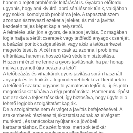
hanem a rejtett problémák feltárását is. Gyakran előfordul
ugyanis, hogy ami kívülről apró sérülésnek tűnik, valójában
egy sokkal komolyabb probléma jele. A tapasztalt szem
azonban észreveszi ezeket a jeleket, és már a javítás
kezdetén teljes képet kap a helyzetről.
A felmérés után jön a gyors, de alapos javítás. Ez magában
foglalhatja a sérült cserepek vagy tetőfedő anyagok cseréjét,
a beázási pontok szigetelését, vagy akár a tetőszerkezet
megerősítését is. A cél nem csak az azonnali probléma
elhárítása, hanem a hosszú távú védelem biztosítása.
Hiszen mi értelme lenne a gyors javításnak, ha pár hónap
múlva ugyanott újra beázna a tető?
A tetőbeázás és viharkárok gyors javítása során használt
anyagok és technikák a legmodernebbek közül kerülnek ki.
A tetőfedő szakma ugyanis folyamatosan fejlődik, új és jobb
megoldásokat kínálva a régi problémákra. Partnerünk lépést
tart ezekkel a fejlesztésekkel, így biztosítva, hogy ügyfelei a
lehető legjobb szolgáltatást kapják.
De a szolgáltatás nem ér véget a javítás befejezésével. A
szakemberek részletes tájékoztatást adnak az elvégzett
munkáról, és tanácsokat nyújtanak a jövőbeli
karbantartáshoz. Ez azért fontos, mert sok tetőkár