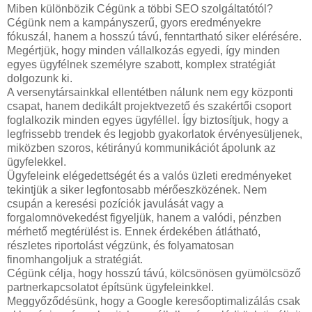
Miben különbözik Cégünk a többi SEO szolgáltatótól?
Cégünk nem a kampányszerű, gyors eredményekre
fókuszál, hanem a hosszú távú, fenntartható siker elérésére.
Megértjük, hogy minden vállalkozás egyedi, így minden
egyes ügyfélnek személyre szabott, komplex stratégiát
dolgozunk ki.
A versenytársainkkal ellentétben nálunk nem egy központi
csapat, hanem dedikált projektvezető és szakértői csoport
foglalkozik minden egyes ügyféllel. Így biztosítjuk, hogy a
legfrissebb trendek és legjobb gyakorlatok érvényesüljenek,
miközben szoros, kétirányú kommunikációt ápolunk az
ügyfelekkel.
Ügyfeleink elégedettségét és a valós üzleti eredményeket
tekintjük a siker legfontosabb mérőeszközének. Nem
csupán a keresési pozíciók javulását vagy a
forgalomnövekedést figyeljük, hanem a valódi, pénzben
mérhető megtérülést is. Ennek érdekében átlátható,
részletes riportolást végzünk, és folyamatosan
finomhangoljuk a stratégiát.
Cégünk célja, hogy hosszú távú, kölcsönösen gyümölcsöző
partnerkapcsolatot építsünk ügyfeleinkkel.
Meggyőződésünk, hogy a Google keresőoptimalizálás csak