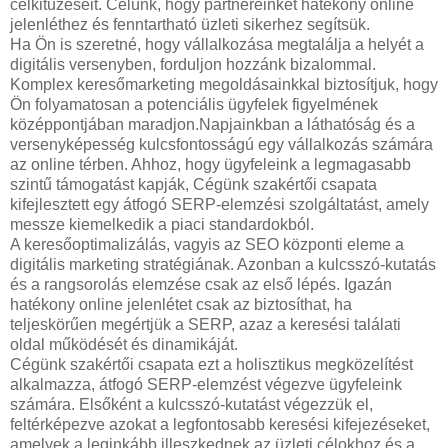
célkitűzéseit. Célunk, hogy partnereinket hatékony online
jelenléthez és fenntartható üzleti sikerhez segítsük.
Ha Ön is szeretné, hogy vállalkozása megtalálja a helyét a
digitális versenyben, forduljon hozzánk bizalommal.
Komplex keresőmarketing megoldásainkkal biztosítjuk, hogy
Ön folyamatosan a potenciális ügyfelek figyelmének
középpontjában maradjon.Napjainkban a láthatóság és a
versenyképesség kulcsfontosságú egy vállalkozás számára
az online térben. Ahhoz, hogy ügyfeleink a legmagasabb
szintű támogatást kapják, Cégünk szakértői csapata
kifejlesztett egy átfogó SERP-elemzési szolgáltatást, amely
messze kiemelkedik a piaci standardokból.
A keresőoptimalizálás, vagyis az SEO központi eleme a
digitális marketing stratégiának. Azonban a kulcsszó-kutatás
és a rangsorolás elemzése csak az első lépés. Igazán
hatékony online jelenlétet csak az biztosíthat, ha
teljeskörűen megértjük a SERP, azaz a keresési találati
oldal működését és dinamikáját.
Cégünk szakértői csapata ezt a holisztikus megközelítést
alkalmazza, átfogó SERP-elemzést végezve ügyfeleink
számára. Elsőként a kulcsszó-kutatást végezzük el,
feltérképezve azokat a legfontosabb keresési kifejezéseket,
amelyek a leginkább illeszkednek az üzleti célokhoz és a