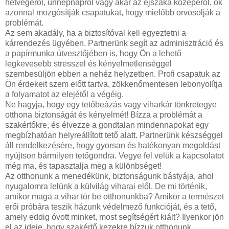
hétvégéről, ünnepnapról vagy akár az éjszaka közepéről, ők
azonnal mozgósítják csapatukat, hogy mielőbb orvosolják a
problémát.
Az sem akadály, ha a biztosítóval kell egyeztetni a
kárrendezés ügyében. Partnerünk segít az adminisztráció és
a papírmunka útvesztőjében is, hogy Ön a lehető
legkevesebb stresszel és kényelmetlenséggel
szembesüljön ebben a nehéz helyzetben. Profi csapatuk az
Ön érdekeit szem előtt tartva, zökkenőmentesen lebonyolítja
a folyamatot az elejétől a végéig.
Ne hagyja, hogy egy tetőbeázás vagy viharkár tönkretegye
otthona biztonságát és kényelmét! Bízza a problémát a
szakértőkre, és élvezze a gondtalan mindennapokat egy
megbízhatóan helyreállított tető alatt. Partnerünk készséggel
áll rendelkezésére, hogy gyorsan és hatékonyan megoldást
nyújtson bármilyen tetőgondra. Vegye fel velük a kapcsolatot
még ma, és tapasztalja meg a különbséget!
Az otthonunk a menedékünk, biztonságunk bástyája, ahol
nyugalomra lelünk a külvilág viharai elől. De mi történik,
amikor maga a vihar tör be otthonunkba? Amikor a természet
erői próbára teszik házunk védelmező funkcióját, és a tető,
amely eddig óvott minket, most segítségért kiált? Ilyenkor jön
el az ideje, hogy szakértő kezekre bízzuk otthonunk