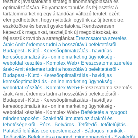
teszünk javaslatokat a stratégia finomhangolására és
optimalizálására. Folyamatos tanulás és fejlesztés: A
tartalommarketing egy állandóan változó terület, ezért
elengedhetetlen, hogy nyitottak legyünk az új trendekre,
eszközökre és bevált gyakorlatokra. Rendszeresen
képezzük magunkat, teszteljünk új megoldásokat, és
fejlesszük tovább a stratégiánkat.
Ereszcsatorna szerelés
árak: Amit érdemes tudni a hosszútávú befektetésről -
Budapest - Kúttó - Keresőoptimalizálás - havidíjas
keresőoptimalizálás - online marketing ügynökség -
weboldal készítés - Komplex Web+
Ereszcsatorna szerelés
árak: Amit érdemes tudni a hosszútávú befektetésről -
Budapest - Kúttó - Keresőoptimalizálás - havidíjas
keresőoptimalizálás - online marketing ügynökség -
weboldal készítés - Komplex Web+
Ereszcsatorna szerelés
árak: Amit érdemes tudni a hosszútávú befektetésről -
Budapest - Kúttó - Keresőoptimalizálás - havidíjas
keresőoptimalizálás - online marketing ügynökség -
weboldal készítés - Komplex Web+
Befektetés a nyugodt
mindennapokért - Szakértői útmutató az árakról és
lehetőségekről - Pécs - Belváros - Tetőfedő - tetőfelújítás -
Palatető felújítás cserepeslemezzel - Bádogos munkák -
Tetőjavítás
Befektetés a nyugodt mindennapokért - Szakértői