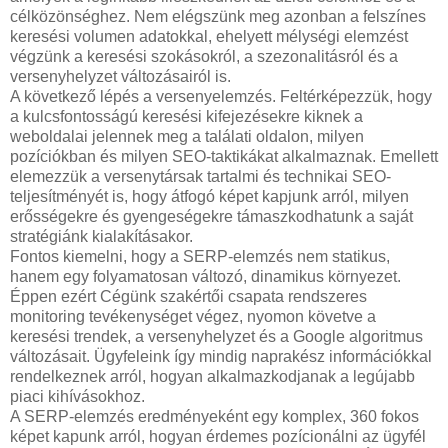
célközönséghez. Nem elégszünk meg azonban a felszínes
keresési volumen adatokkal, ehelyett mélységi elemzést
végzünk a keresési szokásokról, a szezonalitásról és a
versenyhelyzet változásairól is.
A következő lépés a versenyelemzés. Feltérképezzük, hogy
a kulcsfontosságú keresési kifejezésekre kiknek a
weboldalai jelennek meg a találati oldalon, milyen
pozíciókban és milyen SEO-taktikákat alkalmaznak. Emellett
elemezzük a versenytársak tartalmi és technikai SEO-
teljesítményét is, hogy átfogó képet kapjunk arról, milyen
erősségekre és gyengeségekre támaszkodhatunk a saját
stratégiánk kialakításakor.
Fontos kiemelni, hogy a SERP-elemzés nem statikus,
hanem egy folyamatosan változó, dinamikus környezet.
Éppen ezért Cégünk szakértői csapata rendszeres
monitoring tevékenységet végez, nyomon követve a
keresési trendek, a versenyhelyzet és a Google algoritmus
változásait. Ügyfeleink így mindig naprakész információkkal
rendelkeznek arról, hogyan alkalmazkodjanak a legújabb
piaci kihívásokhoz.
A SERP-elemzés eredményeként egy komplex, 360 fokos
képet kapunk arról, hogyan érdemes pozícionálni az ügyfél