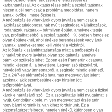
megelőzhető lenne rendszeres ellenőrzéssel és
karbantartással. Az oktatás része tehát a szolgáltatásnak,
hiszen a cél nem csak a probléma megoldása, hanem
annak jövőbeli megelőzése is.
A tetőbeázás és viharkárok gyors javítása nem csak a
lakóházak tulajdonosainak nyújt segítséget. Vállalkozások,
irodaházak, raktárak – bármilyen épület, amelynek teteje
van, profitálhat ebből a szolgáltatásból. Különösen fontos ez
olyan épületeknél, ahol értékes berendezések vagy áruk
vannak, amelyeket meg kell védeni a vízkártól.
Az időjárás kiszámíthatatlansága miatt a tetőbeázás és
viharkárok gyors javítása olyan szolgáltatás, amelyre
bármikor szükség lehet. Éppen ezért Partnerünk csapata
mindig készen áll a bevetésre. Legyen szó éjszakáról,
hétvégéről vagy ünnepnapról, a segítség mindig elérhető.
Ez a 24/7-es elérhetőség hatalmas megnyugvást jelent
azoknak, akik szembesülnek egy hirtelen jött
tetőproblémával.
A tetőbeázás és viharkárok gyors javítása nem csak a fizikai
károk elhárításáról szól. Ez a szolgáltatás lelki nyugalmat is
nyújt. Gondoljunk bele, milyen megnyugtató érzés tudni,
hogy bármi történik is, van kihez fordulnunk. Ez a
biztonságérzet felbecsülhetetlen értékű, különösen olyan