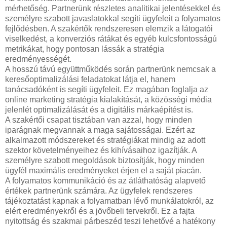
mérhetőség. Partnerünk részletes analitikai jelentésekkel és
személyre szabott javaslatokkal segíti ügyfeleit a folyamatos
fejlődésben. A szakértők rendszeresen elemzik a látogatói
viselkedést, a konverziós rátákat és egyéb kulcsfontosságú
metrikákat, hogy pontosan lássák a stratégia
eredményességét.
A hosszú távú együttműködés során partnerünk nemcsak a
keresőoptimalizálási feladatokat látja el, hanem
tanácsadóként is segíti ügyfeleit. Ez magában foglalja az
online marketing stratégia kialakítását, a közösségi média
jelenlét optimalizálását és a digitális márkaépítést is.
A szakértői csapat tisztában van azzal, hogy minden
iparágnak megvannak a maga sajátosságai. Ezért az
alkalmazott módszereket és stratégiákat mindig az adott
szektor követelményeihez és kihívásaihoz igazítják. A
személyre szabott megoldások biztosítják, hogy minden
ügyfél maximális eredményeket érjen el a saját piacán.
A folyamatos kommunikáció és az átláthatóság alapvető
értékek partnerünk számára. Az ügyfelek rendszeres
tájékoztatást kapnak a folyamatban lévő munkálatokról, az
elért eredményekről és a jövőbeli tervekről. Ez a fajta
nyitottság és szakmai párbeszéd teszi lehetővé a hatékony