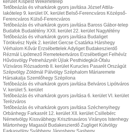
kerület Kispest Wekerletelep
Tetőbeázás és viharkárok gyors javítása József Attila-
lakótelep 9. kerület IX. kerület Belső-Ferencváros Középső-
Ferencváros Külső-Ferencváros
Tetőbeázás és viharkárok gyors javítása Baross Gábor-telep
Budafok Budatétény XXII. kerület 22. kerület Nagytétény
Tetőbeázás és viharkárok gyors javítása Budaliget
Törökvész Nyék 2. kerület Gercse Csatárka Hárshegy
Vérhalom Kővár Erzsébettelek Adyliget Budakeszierdő
Rézmál Lipótmező Remetekertváros Erzsébetliget Felhévíz
Hűvösvölgy Petneházyrét Újlak Pesthidegkút-Ófalu
Víziváros Rózsadomb II. kerület Kurucles Pasarét Országút
Szépvölgy Zöldmál Pálvölgy Széphalom Máriaremete
Hársakalja Szemlőhegy Szépilona
Tetőbeázás és viharkárok gyors javítása Belváros Lipótváros
V. kerület 5. kerület
Tetőbeázás és viharkárok gyors javítása 6. kerület VI. kerület
Terézváros
Tetőbeázás és viharkárok gyors javítása Széchenyihegy
Orbánhegy Farkasrét 12. kerület XII. kerület Csillebérc
Németvölgy Kissvábhegy Krisztinaváros Virányos Istenhegy
Mártonhegy Magasút Budakeszierdő Zugliget Kútvölgy
Farkasvölgy Svábhegy Jánoshegy Sashegy