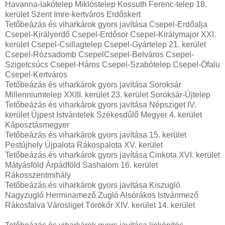
Havanna-lakótelep Miklóstelep Kossuth Ferenc-telep 18.
kerület Szent Imre-kertváros Erdőskert
Tetőbeázás és viharkárok gyors javítása Csepel-Erdőalja
Csepel-Királyerdő Csepel-Erdősor Csepel-Királymajor XXI.
kerület Csepel-Csillagtelep Csepel-Gyártelep 21. kerület
Csepel-Rózsadomb CsepelCsepel-Belváros Csepel-
Szigetcsúcs Csepel-Háros Csepel-Szabótelep Csepel-Ófalu
Csepel-Kertváros
Tetőbeázás és viharkárok gyors javítása Soroksár
Millenniumtelep XXIII. kerület 23. kerület Soroksár-Újtelep
Tetőbeázás és viharkárok gyors javítása Népsziget IV.
kerület Újpest Istvántelek Székesdűlő Megyer 4. kerület
Káposztásmegyer
Tetőbeázás és viharkárok gyors javítása 15. kerület
Pestújhely Újpalota Rákospalota XV. kerület
Tetőbeázás és viharkárok gyors javítása Cinkota XVI. kerület
Mátyásföld Árpádföld Sashalom 16. kerület
Rákosszentmihály
Tetőbeázás és viharkárok gyors javítása Kiszugló
Nagyzugló Herminamező Zugló Alsórákos Istvánmező
Rákosfalva Városliget Törökőr XIV. kerület 14. kerület